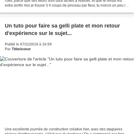
l'oeil, parce que ses fleurs sont ultra faciles à réaliser, et que le rendu est
extra (enfin moi je trouve !) 4 coups de pinceau par fleur, tu noircis un peu les
coeurs, un filé...
Un tuto pour faire sa gelli plate et mon retour
d'expérience sur le sujet...
Publié le 07/11/2016 à 16:59
Par
Titbelsoeur
Une excellente journée de construction créative hier, avec des stagiaires
pleines d'enthousiasme, c'était que du bonheur ! On a commencé par tirer