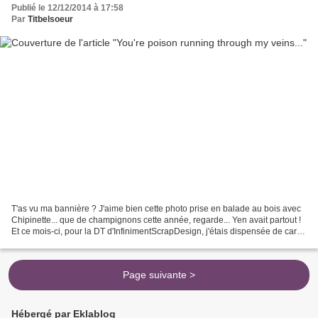
Publié le 12/12/2014 à 17:58
Par
Titbelsoeur
T'as vu ma bannière ? J'aime bien cette photo prise en balade au bois avec
Chipinette... que de champignons cette année, regarde... Yen avait partout !
Et ce mois-ci, pour la DT d'InfinimentScrapDesign, j'étais dispensée de carte
et de page pour préparer...
Page suivante >
Hébergé par Eklablog