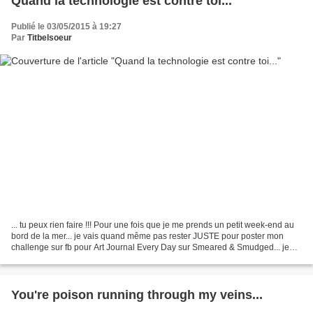
Quand la technologie est contre toi...
Publié le 03/05/2015 à 19:27
Par
Titbelsoeur
... tu peux rien faire !!! Pour une fois que je me prends un petit week-end au
bord de la mer... je vais quand même pas rester JUSTE pour poster mon
challenge sur fb pour Art Journal Every Day sur Smeared & Smudged... je
sais bien que tu peux pas programmer...
You're poison running through my veins...