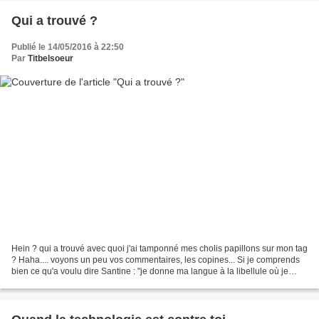
Qui a trouvé ?
Publié le 14/05/2016 à 22:50
Par
Titbelsoeur
Hein ? qui a trouvé avec quoi j'ai tamponné mes cholis papillons sur mon tag
? Haha.... voyons un peu vos commentaires, les copines... Si je comprends
bien ce qu'a voulu dire Santine : "je donne ma langue à la libellule où je
crois reconnaitre la peinture...