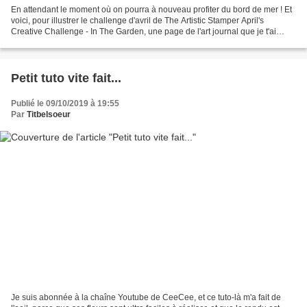
En attendant le moment où on pourra à nouveau profiter du bord de mer ! Et
voici, pour illustrer le challenge d'avril de The Artistic Stamper April's
Creative Challenge - In The Garden, une page de l'art journal que je t'ai
proposé de réaliser ensemble...
Petit tuto vite fait...
Publié le 09/10/2019 à 19:55
Par
Titbelsoeur
Je suis abonnée à la chaîne Youtube de CeeCee, et ce tuto-là m'a fait de