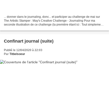
... donner dans le journaling, donc... et participer au challenge de mai sur
The Artistic Stamper : May's Creative Challenge - Journaling Pour ma
seconde illustration de ce challenge (la première étant ici : Tout simplement
merci), j'ai choisi cette page...
Confinart journal (suite)
Publié le 12/04/2020 à 22:03
Par
Titbelsoeur