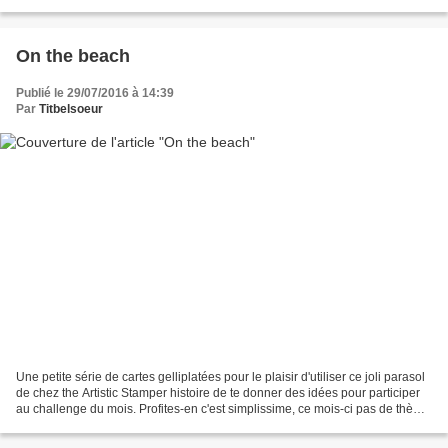
2. pas besoin de plaire...
On the beach
Publié le 29/07/2016 à 14:39
Par
Titbelsoeur
Une petite série de cartes gelliplatées pour le plaisir d'utiliser ce joli parasol
de chez the Artistic Stamper histoire de te donner des idées pour participer
au challenge du mois. Profites-en c'est simplissime, ce mois-ci pas de thème
imposé, tu fais...