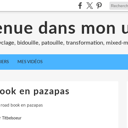
enue dans mon u
clage, bidouille, patouille, transformation, mixed-m
IERS
MES VIDÉOS
ook en pazapas
road book en pazapas
r Titbelsoeur