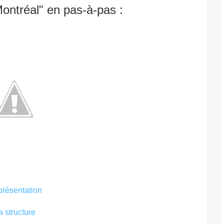
ontréal" en pas-à-pas :
présentation
a structure