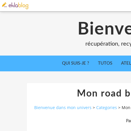
Bienv
récupération, recy
QUI SUIS-JE ?
TUTOS
ATEL
Mon road b
Bienvenue dans mon univers
>
Categories
>
Mon 
Pa