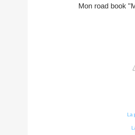
Mon road book "M
La 
L