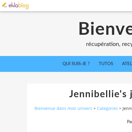
Bienv
récupération, recy
QUI SUIS-JE ?
TUTOS
ATEL
Jennibellie's
Bienvenue dans mon univers
>
Categories
>
Jenn
Pa