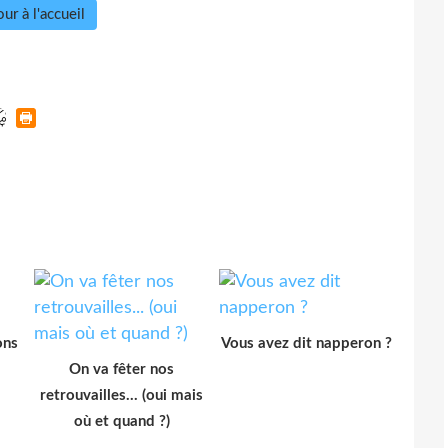
ur à l'accueil
ons
Vous avez dit napperon ?
On va fêter nos
retrouvailles... (oui mais
où et quand ?)