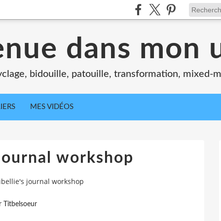
enue dans mon u
clage, bidouille, patouille, transformation, mixed-m
IERS
MES VIDÉOS
 journal workshop
ibellie's journal workshop
r Titbelsoeur