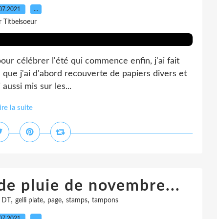
07.2021
…
r Titbelsoeur
pour célébrer l'été qui commence enfin, j'ai fait
 que j'ai d'abord recouverte de papiers divers et
 aussi mis sur les...
ire la suite
ide pluie de novembre...
,
,
,
,
s DT
gelli plate
page
stamps
tampons
07.2021
…