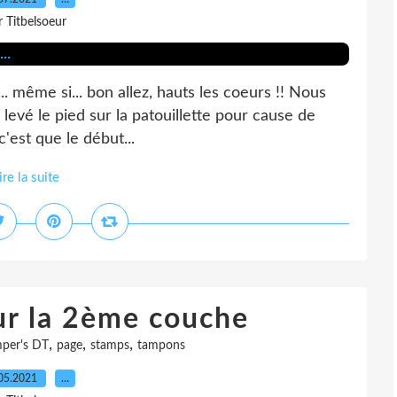
r Titbelsoeur
... même si... bon allez, hauts les coeurs !! Nous
'ai levé le pied sur la patouillette pour cause de
'est que le début...
ire la suite
ur la 2ème couche
,
,
,
mper's DT
page
stamps
tampons
05.2021
…