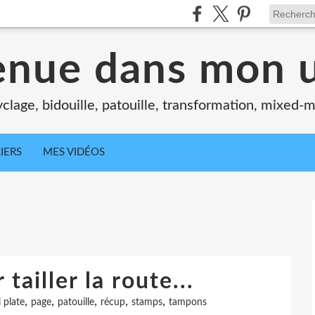
enue dans mon u
clage, bidouille, patouille, transformation, mixed-m
IERS
MES VIDÉOS
tailler la route...
,
,
,
,
,
i plate
page
patouille
récup
stamps
tampons