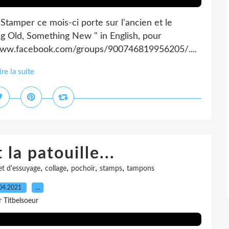
c Stamper ce mois-ci porte sur l'ancien et le
 Old, Something New " in English, pour
://www.facebook.com/groups/900746819956205/....
ire la suite
 la patouille...
,
,
,
,
et d'essuyage
collage
pochoir
stamps
tampons
04.2021
…
r Titbelsoeur