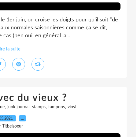
e 1er juin, on croise les doigts pour qu'il soit "de
 aux normales saisonnières comme ça se dit,
cas (ben oui, en général la...
ire la suite
vec du vieux ?
,
,
,
,
que
junk journal
stamps
tampons
vinyl
05.2021
…
r Titbelsoeur