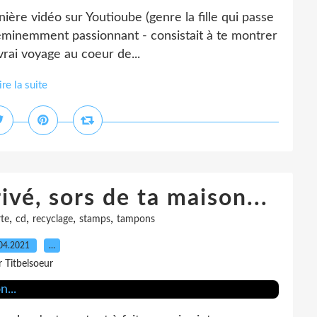
ère vidéo sur Youtioube (genre la fille qui passe
 - éminemment passionnant - consistait à te montrer
rai voyage au coeur de...
ire la suite
ivé, sors de ta maison...
,
,
,
,
rte
cd
recyclage
stamps
tampons
04.2021
…
r Titbelsoeur