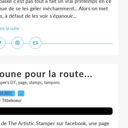
ske c'est pas tout à fait un vrai printemps en ce
nue de se les geler méchamment... Alors on met
, à défaut de les voir s'épanouir...
ire la suite
oune pour la route...
,
,
,
mper's DT
page
stamps
tampons
03.2021
…
r Titbelsoeur
 de The Artistic Stamper sur facebook, une page