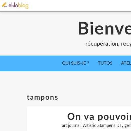
Bienv
récupération, recy
QUI SUIS-JE ?
TUTOS
ATEL
tampons
On va pouvoir 
,
,
art journal
Artistic Stamper's DT
gell