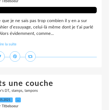
r Titbelsoeur
 que je ne sais pas trop combien il y en a sur
ahier d'essuyage, celui-là même dont je t'ai parlé
... Alors évidemment, comme...
ire la suite
ts une couche
,
,
r's DT
stamps
tampons
05.2021
…
r Titbelsoeur