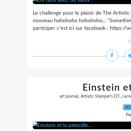
Le challenge pour le plaisir de The Artisti
nouveau hohohoho hohohoho... "Something
participer c'est ici sur facebook : https
L
Einstein et
,
,
art journal
Artistic Stamper's DT
carn
30.
Pa