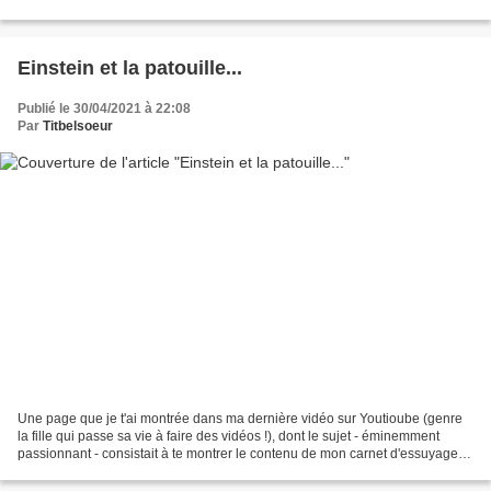
https://www.facebook.com/groups/900746819956205/....
Einstein et la patouille...
Publié le 30/04/2021 à 22:08
Par
Titbelsoeur
Une page que je t'ai montrée dans ma dernière vidéo sur Youtioube (genre
la fille qui passe sa vie à faire des vidéos !), dont le sujet - éminemment
passionnant - consistait à te montrer le contenu de mon carnet d'essuyage
(un vrai voyage au coeur de...