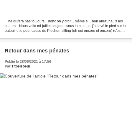
... ne durera pas toujours... donc on y croit... même si... bon allez, hauts les
coeurs !! Nous voilà mi-juillet, toujours sous la pluie, et j'ai levé le pied sur la
patouillette pour cause de Pluchon-sitting (eh oui encore et encore) (c'est
que le début...
Retour dans mes pénates
Publié le 28/06/2021 à 17:56
Par
Titbelsoeur