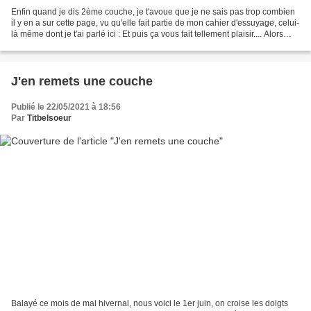
Enfin quand je dis 2ème couche, je t'avoue que je ne sais pas trop combien
il y en a sur cette page, vu qu'elle fait partie de mon cahier d'essuyage, celui-
là même dont je t'ai parlé ici : Et puis ça vous fait tellement plaisir.... Alors
évidemment, comme...
J'en remets une couche
Publié le 22/05/2021 à 18:56
Par
Titbelsoeur
Balayé ce mois de mai hivernal, nous voici le 1er juin, on croise les doigts