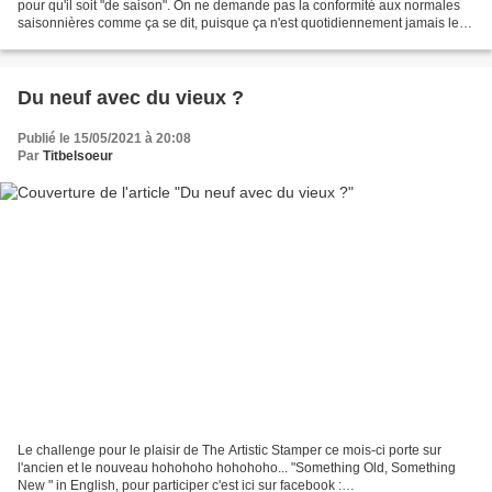
pour qu'il soit "de saison". On ne demande pas la conformité aux normales
saisonnières comme ça se dit, puisque ça n'est quotidiennement jamais le
cas (ben oui, en général la...
Du neuf avec du vieux ?
Publié le 15/05/2021 à 20:08
Par
Titbelsoeur
Le challenge pour le plaisir de The Artistic Stamper ce mois-ci porte sur
l'ancien et le nouveau hohohoho hohohoho... "Something Old, Something
New " in English, pour participer c'est ici sur facebook :