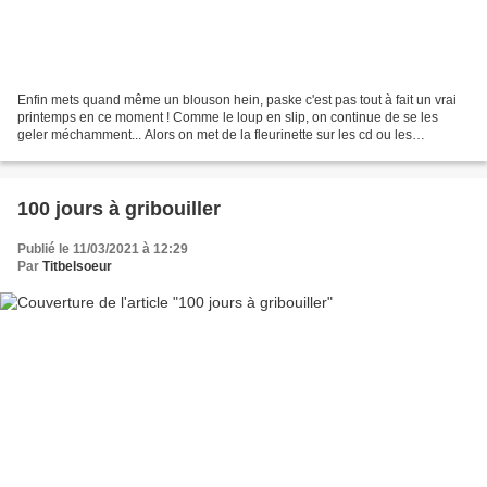
Enfin mets quand même un blouson hein, paske c'est pas tout à fait un vrai
printemps en ce moment ! Comme le loup en slip, on continue de se les
geler méchamment... Alors on met de la fleurinette sur les cd ou les
cartounes, à défaut de les voir s'épanouir...
100 jours à gribouiller
Publié le 11/03/2021 à 12:29
Par
Titbelsoeur