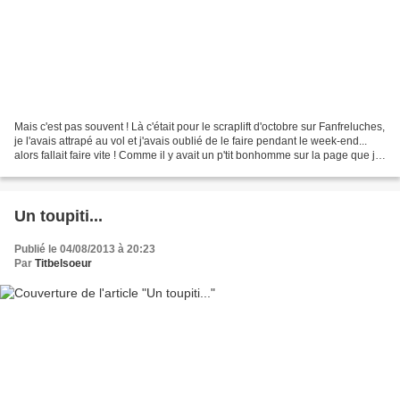
Mais c'est pas souvent ! Là c'était pour le scraplift d'octobre sur Fanfreluches,
je l'avais attrapé au vol et j'avais oublié de le faire pendant le week-end...
alors fallait faire vite ! Comme il y avait un p'tit bonhomme sur la page que j'ai
reçue,...
Un toupiti...
Publié le 04/08/2013 à 20:23
Par
Titbelsoeur