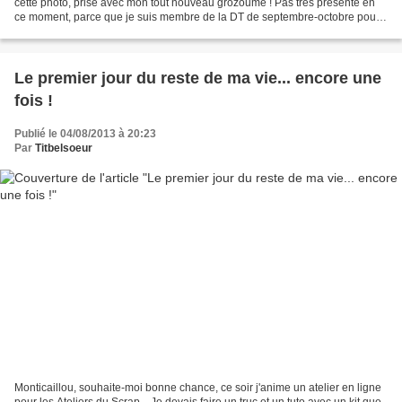
cette photo, prise avec mon tout nouveau grozoume ! Pas très présente en
ce moment, parce que je suis membre de la DT de septembre-octobre pour
les Ateliers du Scrap, et que...
Le premier jour du reste de ma vie... encore une
fois !
Publié le 04/08/2013 à 20:23
Par
Titbelsoeur
Monticaillou, souhaite-moi bonne chance, ce soir j'anime un atelier en ligne