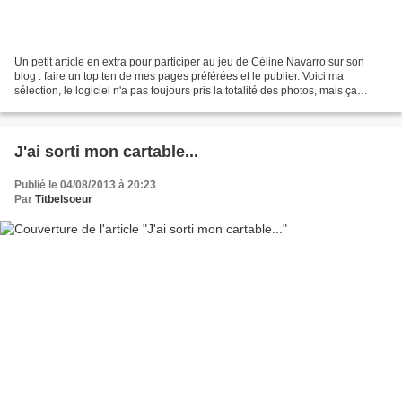
Un petit article en extra pour participer au jeu de Céline Navarro sur son
blog : faire un top ten de mes pages préférées et le publier. Voici ma
sélection, le logiciel n'a pas toujours pris la totalité des photos, mais ça
permet de faire un petit point......
J'ai sorti mon cartable...
Publié le 04/08/2013 à 20:23
Par
Titbelsoeur