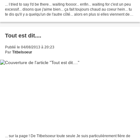
... I tried to say I'd be there... waiting foooor... enfin... waiting for c'est un peu
excessif... disons que j'aime bien... ça fait toujours chaud au coeur hein... tu
te dis qu'il y a quelqu'un de l'autre côté... alors en plus si elles viennent des
4...
Tout est dit....
Publié le 04/08/2013 à 20:23
Par
Titbelsoeur
... sur la page ! De Titbelsoeur toute seule Je suis particulièrement fière de