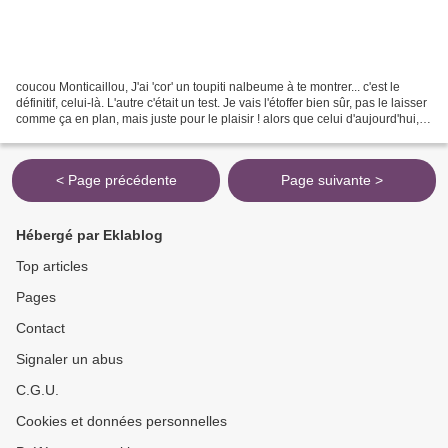
coucou Monticaillou, J'ai 'cor' un toupiti nalbeume à te montrer... c'est le
définitif, celui-là. L'autre c'était un test. Je vais l'étoffer bien sûr, pas le laisser
comme ça en plan, mais juste pour le plaisir ! alors que celui d'aujourd'hui,
c'est celui...
< Page précédente
Page suivante >
Hébergé par Eklablog
Top articles
Pages
Contact
Signaler un abus
C.G.U.
Cookies et données personnelles