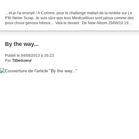
... et je l'ai envoyé ! A Corinne, pour le challenge mailart de la rentrée sur Le
P'tit Atelier Scrap. Je suis sûre que tous Mesticailloux sont jaloux comme des
poux choux genoux hiboux.... Vala le devant : De New Album 29/08/10 19:52
Vala le dos (au...
By the way...
Publié le 04/08/2013 à 20:23
Par
Titbelsoeur