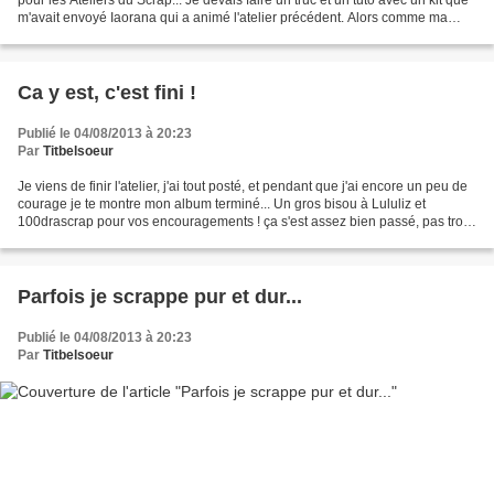
pour les Ateliers du Scrap... Je devais faire un truc et un tuto avec un kit que
m'avait envoyé Iaorana qui a animé l'atelier précédent. Alors comme ma
marque de fabrique c'est...
Ca y est, c'est fini !
Publié le 04/08/2013 à 20:23
Par
Titbelsoeur
Je viens de finir l'atelier, j'ai tout posté, et pendant que j'ai encore un peu de
courage je te montre mon album terminé... Un gros bisou à Lululiz et
100drascrap pour vos encouragements ! ça s'est assez bien passé, pas trop
facile de répondre en live...
Parfois je scrappe pur et dur...
Publié le 04/08/2013 à 20:23
Par
Titbelsoeur