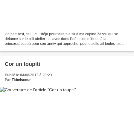
Un petit test, celui-ci... déjà pour faire plaisir à ma copine Zazou qui se
défonce sur le p'tit atelier... et avec dans l'idée d'en offrir un à la
princessôptipoâ pour son anniv qui approche, pour qu'elle ait toutes les
photos de sa famille à dégainer...
Cor un toupiti
Publié le 04/08/2013 à 20:23
Par
Titbelsoeur