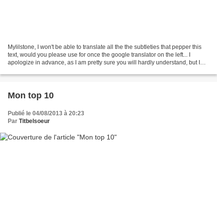
Mylilstone, I won't be able to translate all the the subtleties that pepper this
text, would you please use for once the google translator on the left... I
apologize in advance, as I am pretty sure you will hardly understand, but I
am sure you will find...
Mon top 10
Publié le 04/08/2013 à 20:23
Par
Titbelsoeur