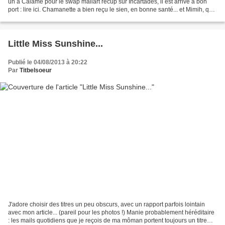
un à Calame pour le swap mailart récup sur Incartades, il est arrivé à bon
port : lire ici. Chamanette a bien reçu le sien, en bonne santé... et Mimih, que
je devais remercier...
Little Miss Sunshine...
Publié le 04/08/2013 à 20:22
Par
Titbelsoeur
J'adore choisir des titres un peu obscurs, avec un rapport parfois lointain
avec mon article... (pareil pour les photos !) Manie probablement héréditaire
: les mails quotidiens que je reçois de ma môman portent toujours un titre