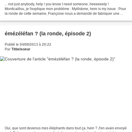
... not just anybody, help ! you know I need someone, heeeeeelp !
Monticaillou, je t'explique mon problème : Mylilstone, here is my issue : Pour
la ronde de cette semaine, Françoise nous a demandé de fabriquer une
composition éphémère à base de terre...
émézéléfan ? (la ronde, épisode 2)
Publié le 04/08/2013 à 20:22
Par
Titbelsoeur
Oui, que sont devenus mes éléphants dans tout ça, hein ? J'en avais envoyé