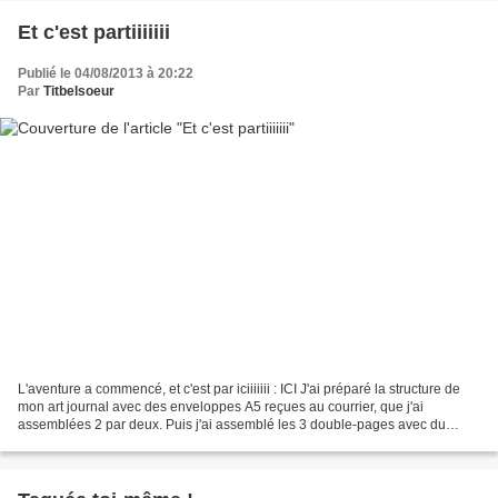
Et c'est partiiiiiii
Publié le 04/08/2013 à 20:22
Par
Titbelsoeur
L'aventure a commencé, et c'est par iciiiiiii : ICI J'ai préparé la structure de
mon art journal avec des enveloppes A5 reçues au courrier, que j'ai
assemblées 2 par deux. Puis j'ai assemblé les 3 double-pages avec du
scotch de masquage, qui ne se verra...