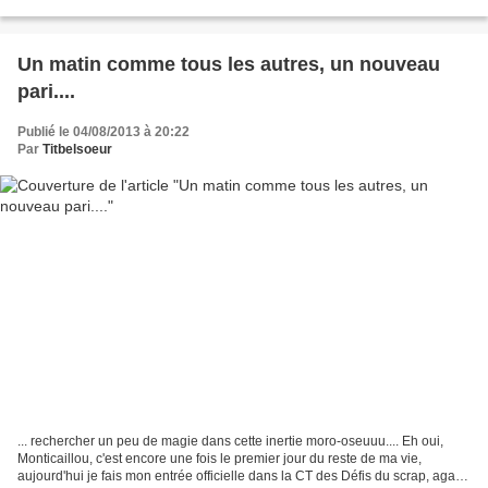
sybillin, et souvent sans...
Un matin comme tous les autres, un nouveau
pari....
Publié le 04/08/2013 à 20:22
Par
Titbelsoeur
... rechercher un peu de magie dans cette inertie moro-oseuuu.... Eh oui,
Monticaillou, c'est encore une fois le premier jour du reste de ma vie,
aujourd'hui je fais mon entrée officielle dans la CT des Défis du scrap, agade