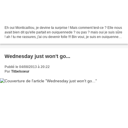
Eh oui Monticaillou, je devine ta surprise ! Mais comment test-ce ? Elle nous
avait bien dit qu'elle partait en ouiquennede ? ou pas ? mais oui je suis sûre
! ah ! tu me rassures, j'ai cru devenir folle !!! Bin voui, je suis en ouiquennede,
bin voui je...
Wednesday just won't go...
Publié le 04/08/2013 à 20:22
Par
Titbelsoeur