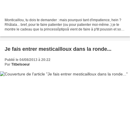
Monticaillou, tu dois te demander : mais pourquoi tant d'impatience, hein ?
Rhâlala... bref, pour te faire patienter (ou pour patienter moi-même..) je te
montre le cadeau que la princessôptipoâ vient de faire à p'tit poussin et son
bichon.On est parties...
Je fais entrer mesticailloux dans la ronde...
Publié le 04/08/2013 à 20:22
Par
Titbelsoeur