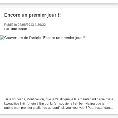
c'est là : http://lesdefisduscrap.over-blog.fr/...
Encore un premier jour !!
Publié le 04/08/2013 à 20:22
Par
Titbelsoeur
Tu te souviens, Monticaillou, que je t'ai dit que je fais maintenant partie d'une
kwéatiiiive tiiiiim', hein ? Bin oui tu t'en souviens ! eh ben vlatipa que je
publie mon premier challenge aujourd'hui, voui voui voui ! Pour rester dans
le thème de l'école...