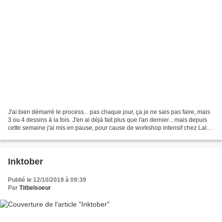
J'ai bien démarré le process... pas chaque jour, ça je ne sais pas faire, mais
3 ou 4 dessins à la fois. J'en ai déjà fait plus que l'an dernier... mais depuis
cette semaine j'ai mis en pause, pour cause de workshop intensif chez Laly
Mille et de récupération...
Inktober
Publié le 12/10/2019 à 09:39
Par
Titbelsoeur