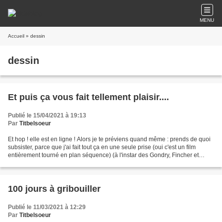
MENU
Accueil
» dessin
dessin
Et puis ça vous fait tellement plaisir....
Publié le 15/04/2021 à 19:13
Par
Titbelsoeur
Et hop ! elle est en ligne ! Alors je te préviens quand même : prends de quoi
subsister, parce que j'ai fait tout ça en une seule prise (oui c'est un film
entièrement tourné en plan séquence) (à l'instar des Gondry, Fincher et
autres Tarentino, oui) (mais...
100 jours à gribouiller
Publié le 11/03/2021 à 12:29
Par
Titbelsoeur