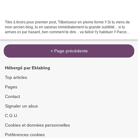
Titre à tiroirs pour premier post, Titbelsoeur en pleine forme !! Si tu viens de
mon ancien blog, tu en saisiras immédiatement la grande subtilité... si tu
arrives ici par hasard, ben comment te dire... va falloir t'y habituer !! Parce
que j'ai franchi...
< Page précédente
Hébergé par Eklablog
Top articles
Pages
Contact
Signaler un abus
C.G.U.
Cookies et données personnelles
Préférences cookies