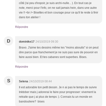
côté j'ai peu d'espoir, je suis archi-nulle... ). En tout cas je
note, merci pour l'info, on ne sait jamais hein, dans une autre
vie !! <br /> Bisettes et bon courage pour ce qu'il te reste à finir
dans ton atelier !
Répondre
D
dominike17
24/10/2019 09:30
Bravo. J'aime tes dessins même les "moins aboutis" si on peut
dire parce que franchement je ne suis pas sure de pouvoir en
faire aussi bien. Et tes cabanes sont superbes. Bises.
Répondre
S
Selena
24/10/2019 08:44
Il est adorable ton petit dessin. Je n ai pas le temps de suivre
Inktober mais j adorerai le faire pour progresser: vivement la
retraite que j ai plus de temps :). Connais tu un monde en
bandouliere? bises