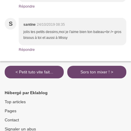
Répondre
S
santine
24/10/2019 08:35
jolis tes petits dessins,moi je l'aime bien ton bateau<br /> gros
bisous à toi et aussi à Missy
Répondre
< Petit tuto vite fait...
Sors ton mixer ! >
Hébergé par Eklablog
Top articles
Pages
Contact
Signaler un abus