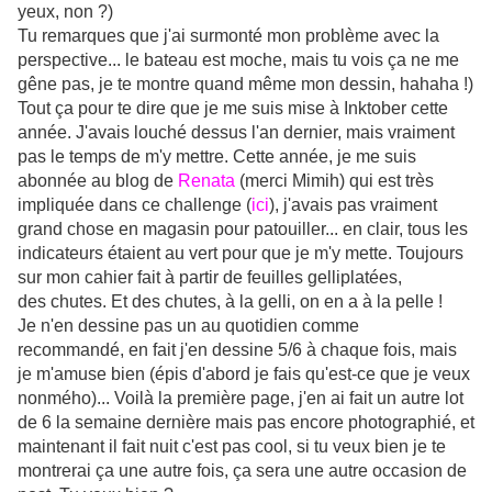
yeux, non ?)
Tu remarques que j'ai surmonté mon problème avec la
perspective... le bateau est moche, mais tu vois ça ne me
gêne pas, je te montre quand même mon dessin, hahaha !)
Tout ça pour te dire que je me suis mise à Inktober cette
année. J'avais louché dessus l'an dernier, mais vraiment
pas le temps de m'y mettre. Cette année, je me suis
abonnée au blog de
Renata
(merci Mimih) qui est très
impliquée dans ce challenge (
ici
), j'avais pas vraiment
grand chose en magasin pour patouiller... en clair, tous les
indicateurs étaient au vert pour que je m'y mette. Toujours
sur mon cahier fait à partir de feuilles gelliplatées,
des chutes. Et des chutes, à la gelli, on en a à la pelle !
Je n'en dessine pas un au quotidien comme
recommandé, en fait j'en dessine 5/6 à chaque fois, mais
je m'amuse bien (épis d'abord je fais qu'est-ce que je veux
nonmého)... Voilà la première page, j'en ai fait un autre lot
de 6 la semaine dernière mais pas encore photographié, et
maintenant il fait nuit c'est pas cool, si tu veux bien je te
montrerai ça une autre fois, ça sera une autre occasion de