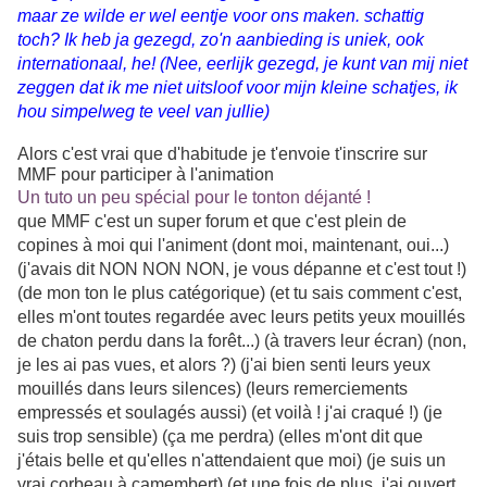
maar ze wilde er wel eentje voor ons maken. schattig
toch? Ik heb ja gezegd, zo'n aanbieding is uniek, ook
internationaal, he! (Nee, eerlijk gezegd, je kunt van mij niet
zeggen dat ik me niet uitsloof voor mijn kleine schatjes, ik
hou simpelweg te veel van jullie)
Alors c'est vrai que d'habitude je t'envoie t'inscrire sur
MMF pour participer à l'animation
Un tuto un peu spécial pour le tonton déjanté !
que MMF c'est un super forum et que c'est plein de
copines à moi qui l'animent (dont moi, maintenant, oui...)
(j'avais dit NON NON NON, je vous dépanne et c'est tout !)
(de mon ton le plus catégorique) (et tu sais comment c'est,
elles m'ont toutes regardée avec leurs petits yeux mouillés
de chaton perdu dans la forêt...) (à travers leur écran) (non,
je les ai pas vues, et alors ?) (j'ai bien senti leurs yeux
mouillés dans leurs silences) (leurs remerciements
empressés et soulagés aussi) (et voilà ! j'ai craqué !) (je
suis trop sensible) (ça me perdra) (elles m'ont dit que
j'étais belle et qu'elles n'attendaient que moi) (je suis un
vrai corbeau à camembert) (et une fois de plus, j'ai ouvert