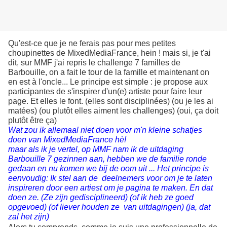
Qu'est-ce que je ne ferais pas pour mes petites
choupinettes de MixedMediaFrance, hein ! mais si, je t'ai
dit, sur MMF j'ai repris le challenge 7 familles de
Barbouille, on a fait le tour de la famille et maintenant on
en est à l'oncle... Le principe est simple : je propose aux
participantes de s'inspirer d'un(e) artiste pour faire leur
page. Et elles le font. (elles sont disciplinées) (ou je les ai
matées) (ou plutôt elles aiment les challenges) (oui, ça doit
plutôt être ça)
Wat zou ik allemaal niet doen voor m'n kleine schatjes
doen van MixedMediaFrance hè!
maar als ik je vertel, op MMF nam ik de uitdaging
Barbouille 7 gezinnen aan, hebben we de familie ronde
gedaan en nu komen we bij de oom uit ... Het principe is
eenvoudig: Ik stel aan de deelnemers voor om je te laten
inspireren door een artiest om je pagina te maken. En dat
doen ze. (Ze zijn gedisciplineerd) (of ik heb ze goed
opgevoed) (of liever houden ze van uitdagingen) (ja, dat
zal het zijn)