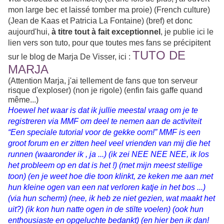
mon large bec et laissé tomber ma proie) (French culture)
(Jean de Kaas et Patricia La Fontaine) (bref) et donc
aujourd'hui,
à titre tout à fait exceptionnel
, je publie
ici le
lien vers son tuto, pour que toutes mes fans se précipitent
TUTO DE
sur le blog de
Marja De Visser,
ici :
MARJA
(Attention Marja, j'ai tellement de fans que ton serveur
risque d'exploser) (non je rigole) (enfin fais gaffe quand
même...)
Hoewel het waar is dat ik jullie meestal vraag om je te
registreren via MMF om deel te nemen aan de activiteit
“Een speciale tutorial voor de gekke oom!” MMF is een
groot forum en er zitten heel veel vrienden van mij die het
runnen (waaronder ik , ja ...) (ik zei NEE NEE NEE, ik los
het probleem op en dat is het !) (met mijn meest stellige
toon) (en je weet hoe die toon klinkt, ze keken me aan met
hun kleine ogen van een nat verloren katje in het bos ...)
(via hun scherm) (nee, ik heb ze niet gezien, wat maakt het
uit?) (ik kon hun natte ogen in de stilte voelen) (ook hun
enthousiaste en opgeluchte bedankt) (en hier ben ik dan!