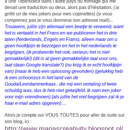
a une Titbelsoeur dans l'autre pays du fromage qui me
devait une traduction ou deux, alors pas d'hésitation, j'ai
grillé un de mes jokers pour mes copinettes) (si vous
comprenez pas je vous donnerai son adresse mail)...
Trouwens, jullie zijn allemaal een beetje te verwend, want
het is vertaald in het Frans en we publiceren het in drie
talen (Nederlands, Engels en Frans), alleen maar om u
geen hoofdpijn te bezorgen en het in het nederlands te
begrijpen, (ik probeerde het ook, serieus; het is niet
gemakkelijk!) (dit is al geen gemakkelijke taal voor ons,
laat staan Google translate?) (nu krijg ik er echt hoofdpijn
van) (maar ik heb een oplossing gevonden) (gelukkig heb
ik een schoonzus in het land van de
Gouda/Leerdammerkaas , die mij een vertaling of twee
schuldig was, dus ik heb niet getwijfeld, ik nam een joker
voor mijn vriendinnen) (als jullie het niet begrijpen zal ik je
haar e-mail adres opgeven) ...
Alors je compte sur VOUS TOUTES pour aller de suite sur
son blog, ici :
http://www.marjascreativity.blogspot.nl/