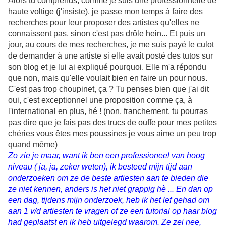
Alors tu comprends, comme je suis une professionnelle de
haute voltige (j'insiste), je passe mon temps à faire des
recherches pour leur proposer des artistes qu'elles ne
connaissent pas, sinon c'est pas drôle hein... Et puis un
jour,
au cours de mes recherches, je me suis payé le culot
de demander à une artiste si elle avait posté des tutos sur
son blog et je lui ai expliqué pourquoi. Elle m'a répondu
que non, mais qu'elle voulait bien en faire un pour nous.
C'est pas trop choupinet, ça ? Tu penses bien que j'ai dit
oui, c'est exceptionnel une proposition comme ça, à
l'international en plus, hé ! (non, franchement, tu pourras
pas dire que je fais pas des trucs de ouffe pour mes petites
chéries vous êtes mes poussines je vous aime un peu trop
quand même)
Zo zie je maar, want ik ben een professioneel van hoog
niveau ( ja, ja, zeker weten), ik besteed mijn tijd aan
onderzoeken om ze de beste artiesten aan te bieden die
ze niet kennen, anders is het niet grappig hè ... En dan op
een dag, tijdens mijn onderzoek, heb ik het lef gehad om
aan 1 v/d artiesten te vragen of ze een tutorial op haar blog
had geplaatst en ik heb uitgelegd waarom. Ze zei nee,