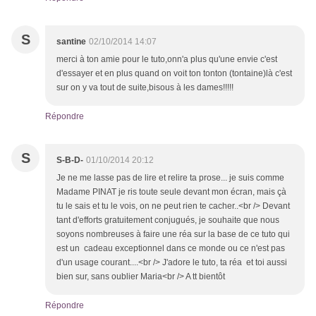
S
santine
02/10/2014 14:07
merci à ton amie pour le tuto,onn'a plus qu'une envie c'est
d'essayer et en plus quand on voit ton tonton (tontaine)là c'est
sur on y va tout de suite,bisous à les dames!!!!!
Répondre
S
S-B-D-
01/10/2014 20:12
Je ne me lasse pas de lire et relire ta prose... je suis comme
Madame PINAT je ris toute seule devant mon écran, mais çà
tu le sais et tu le vois, on ne peut rien te cacher..<br /> Devant
tant d'efforts gratuitement conjugués, je souhaite que nous
soyons nombreuses à faire une réa sur la base de ce tuto qui
est un cadeau exceptionnel dans ce monde ou ce n'est pas
d'un usage courant....<br /> J'adore le tuto, ta réa et toi aussi
bien sur, sans oublier Maria<br /> A tt bientôt
Répondre