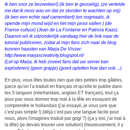
Ik ben voor ze bezweken!) (ik ben te gevoelig), (ze vertelde
me dat ik mooi was en dat ze stonden te wachten op mij)
(ik ben een echte raaf camembert) (en nogmaals, ik
opende mijn mond wijd en liet mijn prooi vallen ) (de
Franse cultuur) (Jean de La Fontaine en Patricia Kaas).
Daarom wil ik uitzonderlijk vandaag hier de link naar de
tutorial publiceren, zodat al mijn fans zich naar de blog
kunnen haasten van Marja De Visser:
http://www.marjascreativity.blogspot.nl/
(Let op Marja, Ik heb zoveel fans dat uw server kan
exploderen) (geen grapje) (goed opletten hoe dan ook ...)
En plus, vous êtes toutes rien que des petites trop gâtées,
parce qu'on l'a traduit en français et qu'elle le publie dans
les 3 langues (néerlandais, anglais ET français), tout ça
pour pas vous donner trop mal à la tête en essayant de
comprendre le hollandais (j'ai essayé, je vous jure que
c'est pas simple !) (déjà c'est pas une langue facile pour
nous, alors t'imagines traduit par gogl ?) (ça y est, j'ai mal à
la tête) (je devais trouver une solution) (heureusement, il y