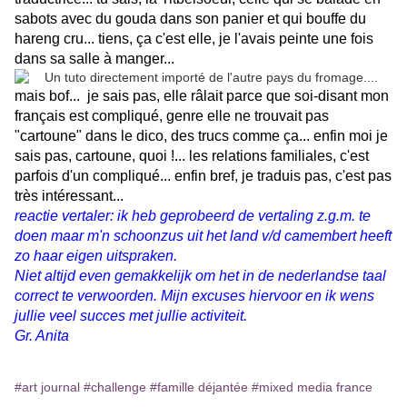
sabots avec du gouda dans son panier et qui bouffe du
hareng cru... tiens, ça c'est elle, je l'avais peinte une fois
dans sa salle à manger...
mais bof... je sais pas, elle râlait parce que soi-disant mon
français est compliqué, genre elle ne trouvait pas
"cartoune" dans le dico, des trucs comme ça... enfin moi je
sais pas, cartoune, quoi !... les relations familiales, c'est
parfois d'un compliqué... enfin bref, je traduis pas,
c'est pas
très intéressant...
reactie vertaler: ik heb geprobeerd de vertaling z.g.m. te
doen maar m'n schoonzus uit het land v/d camembert heeft
zo haar eigen uitspraken.
Niet altijd even gemakkelijk om het in de nederlandse taal
correct te verwoorden. Mijn excuses hiervoor en ik wens
jullie veel succes met jullie activiteit.
Gr. Anita
#art journal
#challenge
#famille déjantée
#mixed media france