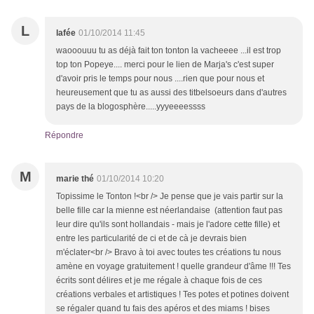
L
lafée
01/10/2014 11:45
waooouuu tu as déjà fait ton tonton la vacheeee ...il est trop
top ton Popeye.... merci pour le lien de Marja's c'est super
d'avoir pris le temps pour nous ....rien que pour nous et
heureusement que tu as aussi des titbelsoeurs dans d'autres
pays de la blogosphère.....yyyeeeessss
Répondre
M
marie thé
01/10/2014 10:20
Topissime le Tonton !<br /> Je pense que je vais partir sur la
belle fille car la mienne est néerlandaise (attention faut pas
leur dire qu'ils sont hollandais - mais je l'adore cette fille) et
entre les particularité de ci et de cà je devrais bien
m'éclater<br /> Bravo à toi avec toutes tes créations tu nous
amène en voyage gratuitement ! quelle grandeur d'âme !!! Tes
écrits sont délires et je me régale à chaque fois de ces
créations verbales et artistiques ! Tes potes et potines doivent
se régaler quand tu fais des apéros et des miams ! bises