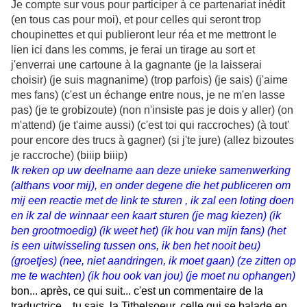
Je compte sur vous pour participer à ce partenariat inédit
(en tous cas pour moi), et pour celles qui seront trop
choupinettes et qui publieront leur réa et me mettront le
lien ici dans les comms, je ferai un tirage au sort et
j'enverrai une cartoune à la gagnante (je la laisserai
choisir) (je suis magnanime) (trop parfois) (je sais) (j'aime
mes fans) (c'est un échange entre nous, je ne m'en lasse
pas) (je te grobizoute) (non n'insiste pas je dois y aller) (on
m'attend) (je t'aime aussi) (c'est toi qui raccroches) (à tout'
pour encore des trucs à gagner) (si j'te jure) (allez bizoutes
je raccroche) (biiip biiip)
Ik reken op uw deelname aan deze unieke samenwerking
(althans voor mij), en onder degene die het publiceren om
mij een reactie met de link te sturen , ik zal een loting doen
en ik zal de winnaar een kaart sturen (je mag kiezen) (ik
ben grootmoedig) (ik weet het) (ik hou van mijn fans) (het
is een uitwisseling tussen ons, ik ben het nooit beu)
(groetjes) (nee, niet aandringen, ik moet gaan) (ze zitten op
me te wachten) (ik hou ook van jou) (je moet nu ophangen)
bon... après, ce qui suit... c'est un commentaire de la
traductrice... tu sais, la Titbelsoeur, celle qui se balade en