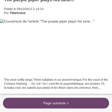
Publié le 09/12/2013 à 14:14
Par
Titbelsoeur
The choir softly sings Three lullabies in an ancient tongue For the court of the
Crimson Kiiiiiiing..... ho ! hé ! ho ! c'est fini le psychédélique, les années 70,
le baba cool, les sabots aux pieds et les fleurs dans les cheveux, hein,
redescends sur...
Page suivante >