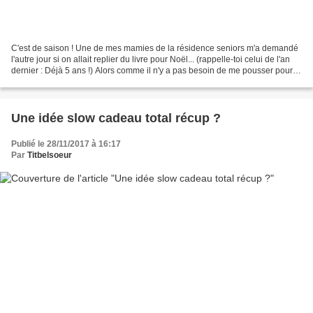
C'est de saison ! Une de mes mamies de la résidence seniors m'a demandé
l'autre jour si on allait replier du livre pour Noël... (rappelle-toi celui de l'an
dernier : Déjà 5 ans !) Alors comme il n'y a pas besoin de me pousser pour
me challenger, je leur...
Une idée slow cadeau total récup ?
Publié le 28/11/2017 à 16:17
Par
Titbelsoeur