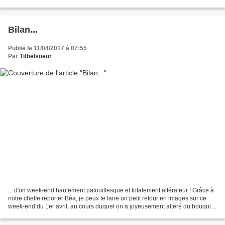
fond avec ce 45 tours plié à...
Bilan...
Publié le 11/04/2017 à 07:55
Par
Titbelsoeur
... d'un week-end hautement patouillesque et totalement altérateur ! Grâce à
notre cheffe reporter Béa, je peux te faire un petit retour en images sur ce
week-end du 1er avril, au cours duquel on a joyeusement altéré du bouquin
avec de la poissonnade,...