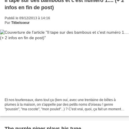
Il tape sur des bambous et c'est numéro 1.... (+ 2
infos en fin de post)
Publié le 09/12/2013 à 14:16
Par
Titbelsoeur
Et nos tourtereaux, dans tout ça (ben oui, avec une trentaine de bêtes à
plumes à la maison, on s'appelle par des petits noms d'oiseau ! genre
"poussin", "ma cocote", "mon poulet"...) ? C'est vrai, quoi, ça fait un moment
qu'on les a oubliés ces deux-là,...
The purple piper plays his tune...