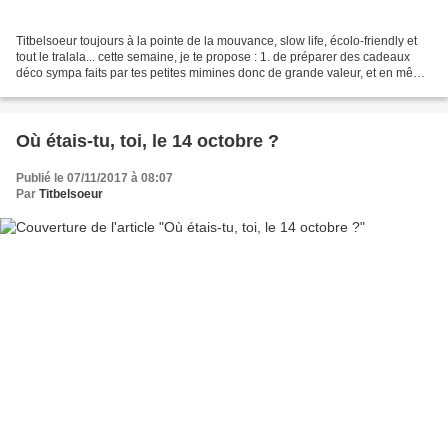
Titbelsoeur toujours à la pointe de la mouvance, slow life, écolo-friendly et
tout le tralala... cette semaine, je te propose : 1. de préparer des cadeaux
déco sympa faits par tes petites mimines donc de grande valeur, et en même
temps 2. de jouer pour...
Où étais-tu, toi, le 14 octobre ?
Publié le 07/11/2017 à 08:07
Par
Titbelsoeur