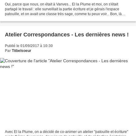
Oui, parce que nous, on était à Vanves... El la Plume et moi, on s'était
partagé le travail : elle surveillait la partie écriture et je gérais l'espace
patouille, et on avait une classe très sage, comme tu peux voir... Bon, là
c'était pendant une phase...
Atelier Correspondances - Les dernières news !
Publié le 01/09/2017 à 10:30
Par
Titbelsoeur
Avec El la Plume, on a décidé de co-animer un atelier "patouille et écriture"