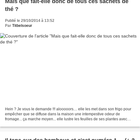
Mais que fait-elle donc de tous ces sachets de
thé ?
Publié le 29/10/2014 à 13:52
Par
Titbelsoeur
Hein ? Je vous le demande !!! alooooors.... elle les met dans son frigo pour
empêcher que se diffuse dans la maison une intempestive odeur de
fromage... ça marche moyen... elle lustre les feuilles de ses plantes avec
(c'est à dire environ tous les, quand...