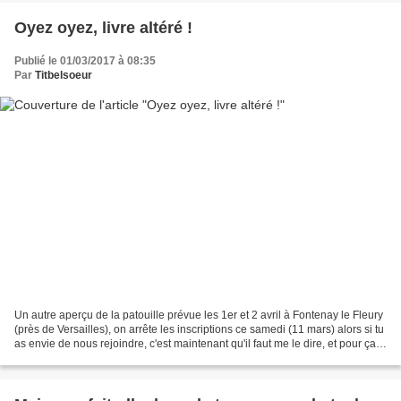
Oyez oyez, livre altéré !
Publié le 01/03/2017 à 08:35
Par
Titbelsoeur
Un autre aperçu de la patouille prévue les 1er et 2 avril à Fontenay le Fleury
(près de Versailles), on arrête les inscriptions ce samedi (11 mars) alors si tu
as envie de nous rejoindre, c'est maintenant qu'il faut me le dire, et pour ça
CLIQUE ICI !...