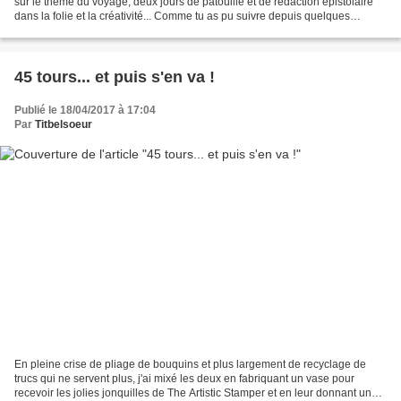
sur le thème du voyage, deux jours de patouille et de rédaction épistolaire
dans la folie et la créativité... Comme tu as pu suivre depuis quelques
semaines, on avait initialement...
45 tours... et puis s'en va !
Publié le 18/04/2017 à 17:04
Par
Titbelsoeur
En pleine crise de pliage de bouquins et plus largement de recyclage de
trucs qui ne servent plus, j'ai mixé les deux en fabriquant un vase pour
recevoir les jolies jonquilles de The Artistic Stamper et en leur donnant un