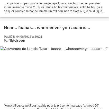
... et penser un peu plus à ce que je tape ! mais bon, faut me comprendre
aussi ! membre d'une CT, quoi ! d'une boîte commerciale, enfin hé ho ! ça a
de quoi troubler sa bonne femme un p'tit peu, non ? Alors oui, je t'ai dit que
j'enfermais mes épices...
Near... faaaar.... whereeever you aaaare....
Publié le 04/08/2013 à 20:21
Par
Titbelsoeur
Monticaillou, ce petit post rapide pour te présenter ma page "années 90"