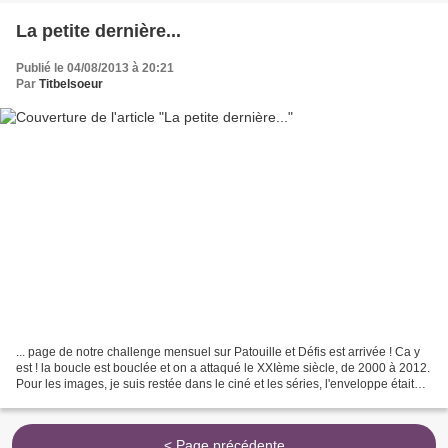
La petite dernière...
Publié le 04/08/2013 à 20:21
Par
Titbelsoeur
... page de notre challenge mensuel sur Patouille et Défis est arrivée ! Ca y
est ! la boucle est bouclée et on a attaqué le XXIème siècle, de 2000 à 2012.
Pour les images, je suis restée dans le ciné et les séries, l'enveloppe était
plutôt un peu facile...
< Page précédente