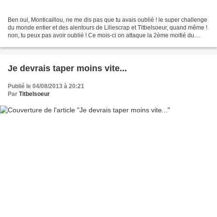
Ben oui, Monticaillou, ne me dis pas que tu avais oublié ! le super challenge
du monde entier et des alentours de Liliescrap et Titbelsoeur, quand même !
non, tu peux pas avoir oublié ! Ce mois-ci on attaque la 2ème moitié du
siècle, les années 50. Tous...
Je devrais taper moins vite...
Publié le 04/08/2013 à 20:21
Par
Titbelsoeur