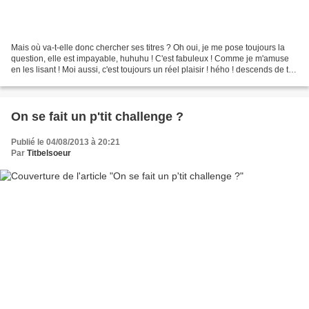
Mais où va-t-elle donc chercher ses titres ? Oh oui, je me pose toujours la
question, elle est impayable, huhuhu ! C'est fabuleux ! Comme je m'amuse
en les lisant ! Moi aussi, c'est toujours un réel plaisir ! hého ! descends de ton
nuage, là ! toi, la...
On se fait un p'tit challenge ?
Publié le 04/08/2013 à 20:21
Par
Titbelsoeur