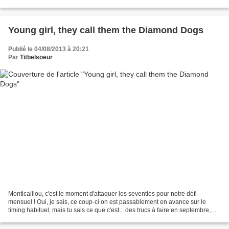
ça va, deux passe encore, mais là...
Young girl, they call them the Diamond Dogs
Publié le 04/08/2013 à 20:21
Par
Titbelsoeur
Monticaillou, c'est le moment d'attaquer les seventies pour notre défi
mensuel ! Oui, je sais, ce coup-ci on est passablement en avance sur le
timing habituel, mais tu sais ce que c'est... des trucs à faire en septembre,
pour l'une comme pour l'autre......