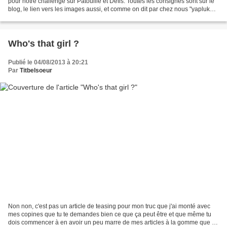
pour notre challenge sur Patouille et Défis. Toutes les consignes sont sur le
blog, le lien vers les images aussi, et comme on dit par chez nous "yapluka" !
Ce mois-ci, j'ai été...
Who's that girl ?
Publié le 04/08/2013 à 20:21
Par
Titbelsoeur
Non non, c'est pas un article de teasing pour mon truc que j'ai monté avec
mes copines que tu te demandes bien ce que ça peut être et que même tu
dois commencer à en avoir un peu marre de mes articles à la gomme que un