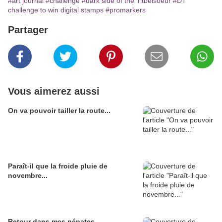
#art journal
#challenge
#dark side of the Titbelsoeur
#DT
challenge to win digital stamps
#promarkers
Partager
Vous aimerez aussi
On va pouvoir tailler la route...
Paraît-il que la froide pluie de
novembre...
Retour dans mes pénates