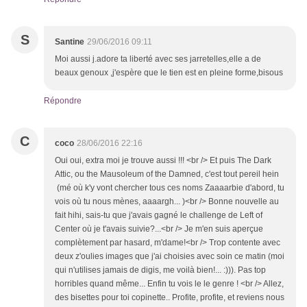
S
Santine
29/06/2016 09:11
Moi aussi j.adore ta liberté avec ses jarretelles,elle a de
beaux genoux ,j'espère que le tien est en pleine forme,bisous
Répondre
C
coco
28/06/2016 22:16
Oui oui, extra moi je trouve aussi !!! <br /> Et puis The Dark
Attic, ou the Mausoleum of the Damned, c'est tout pereil hein
(mé où k'y vont chercher tous ces noms Zaaaarbie d'abord, tu
vois où tu nous mènes, aaaargh... )<br /> Bonne nouvelle au
fait hihi, sais-tu que j'avais gagné le challenge de Left of
Center où je t'avais suivie?...<br /> Je m'en suis aperçue
complètement par hasard, m'dame!<br /> Trop contente avec
deux z'oulies images que j'ai choisies avec soin ce matin (moi
qui n'utilises jamais de digis, me voilà bien!... :))). Pas top
horribles quand même... Enfin tu vois le le genre ! <br /> Allez,
des bisettes pour toi copinette.. Profite, profite, et reviens nous