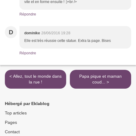
vite et en forme ensuite ! :)<br />
Répondre
D
dominike
28/06/2016 19:28
Elle est très réussie cette statue. Extra ta page. Bises
Répondre
< Allez, tout le monde dans
Papa pique et maman
la rue !
coud... >
Hébergé par Eklablog
Top articles
Pages
Contact