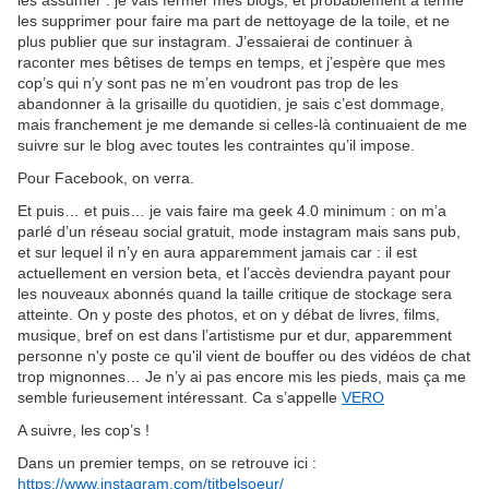
les assumer : je vais fermer mes blogs, et probablement à terme
les supprimer pour faire ma part de nettoyage de la toile, et ne
plus publier que sur instagram. J’essaierai de continuer à
raconter mes bêtises de temps en temps, et j’espère que mes
cop’s qui n’y sont pas ne m’en voudront pas trop de les
abandonner à la grisaille du quotidien, je sais c’est dommage,
mais franchement je me demande si celles-là continuaient de me
suivre sur le blog avec toutes les contraintes qu’il impose.
Pour Facebook, on verra.
Et puis… et puis… je vais faire ma geek 4.0 minimum : on m’a
parlé d’un réseau social gratuit, mode instagram mais sans pub,
et sur lequel il n’y en aura apparemment jamais car : il est
actuellement en version beta, et l’accès deviendra payant pour
les nouveaux abonnés quand la taille critique de stockage sera
atteinte. On y poste des photos, et on y débat de livres, films,
musique, bref on est dans l’artistisme pur et dur, apparemment
personne n'y poste ce qu'il vient de bouffer ou des vidéos de chat
trop mignonnes… Je n’y ai pas encore mis les pieds, mais ça me
semble furieusement intéressant. Ca s’appelle
VERO
A suivre, les cop’s !
Dans un premier temps, on se retrouve ici :
https://www.instagram.com/titbelsoeur/