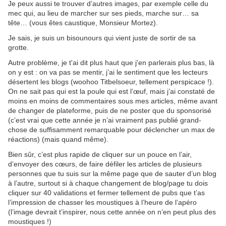
Je peux aussi te trouver d’autres images, par exemple celle du
mec qui, au lieu de marcher sur ses pieds, marche sur… sa
tête… (vous êtes caustique, Monsieur Mortez).
J
e sais, je suis un bisounours qui vient juste de sortir de sa
grotte.
Autre problème, je t'ai dit plus haut que j'en parlerais plus bas, là
on y est : on va pas se mentir, j’ai le sentiment que les lecteurs
désertent les blogs (woohoo Titbelsoeur, tellement perspicace !).
On ne sait pas qui est la poule qui est l’œuf, mais j’ai constaté de
moins en moins de commentaires sous mes articles, même avant
de changer de plateforme, puis de ne poster que du sponsorisé
(c’est vrai que cette année je n’ai vraiment pas publié grand-
chose de suffisamment remarquable pour déclencher un max de
réactions) (mais quand même).
Bien sûr, c’est plus rapide de cliquer sur un pouce en l’air,
d’envoyer des cœurs, de faire défiler les articles de plusieurs
personnes que tu suis sur la même page que de sauter d’un blog
à l’autre, surtout si à chaque changement de blog/page tu dois
cliquer sur 40 validations et fermer tellement de pubs que t’as
l’impression de chasser les moustiques à l’heure de l’apéro
(l’image devrait t’inspirer, nous cette année on n’en peut plus des
moustiques !)