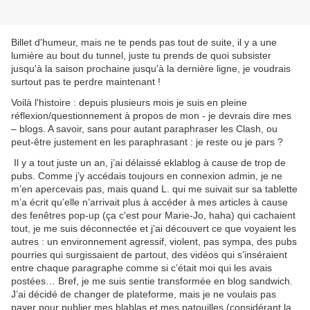
Billet d'humeur, mais ne te pends pas tout de suite, il y a une
lumière au bout du tunnel, juste tu prends de quoi subsister
jusqu'à la saison prochaine jusqu'à la dernière ligne, je voudrais
surtout pas te perdre maintenant !
Voilà l'histoire : depuis plusieurs mois je suis en pleine
réflexion/questionnement à propos de mon - je devrais dire mes
– blogs. A savoir, sans pour autant paraphraser les Clash, ou
peut-être justement en les paraphrasant : je reste ou je pars ?
Il y a tout juste un an, j’ai délaissé eklablog à cause de trop de
pubs. Comme j’y accédais toujours en connexion admin, je ne
m’en apercevais pas, mais quand L. qui me suivait sur sa tablette
m’a écrit qu’elle n’arrivait plus à accéder à mes articles à cause
des fenêtres pop-up (ça c'est pour Marie-Jo, haha) qui cachaient
tout, je me suis déconnectée et j’ai découvert ce que voyaient les
autres : un environnement agressif, violent, pas sympa, des pubs
pourries qui surgissaient de partout, des vidéos qui s’inséraient
entre chaque paragraphe comme si c’était moi qui les avais
postées… Bref, je me suis sentie transformée en blog sandwich.
J’ai décidé de changer de plateforme, mais je ne voulais pas
payer pour publier mes blablas et mes patouilles (considérant la