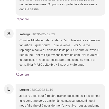
nouvelles aventures. On pourra en parler lors de ma venue
dans le bassin.
Répondre
S
solange
16/09/2022 12:23
Coucou Titbelsoeur<br /> <br /> J'ai lu hier soir à sa parution
ton article... quel boulot ... quelle verve ....<br /> Je me
replonge a nouveau dans ton texte pour être sure de n'avoir
rien loupé ...<br /> Et je reviens mettre un com...<br /> J'ai vu
ta publication "rose" sur Instagram... mais pas su mettre un
com.. !!<br /> A très vite<br /> Bises<br /> Solange
Répondre
L
Lorrtte
16/09/2022 11:10
Je t'ai lu 2fois pour être sûre d'avoir tout compris. Fais comme
tu le sens , ne perds pas ton âme, mais surtout continue à
nous faire rire et à nous donner l'envie . Ne nous abandonne