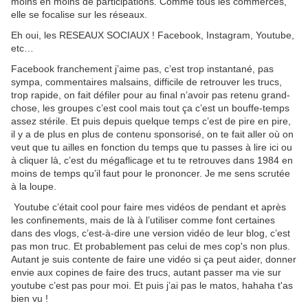
moins en moins de participations. Comme tous les commerces,
elle se focalise sur les réseaux.
Eh oui, les RESEAUX SOCIAUX ! Facebook, Instagram, Youtube,
etc…
Facebook franchement j’aime pas, c’est trop instantané, pas
sympa, commentaires malsains, difficile de retrouver les trucs,
trop rapide, on fait défiler pour au final n’avoir pas retenu grand-
chose, les groupes c’est cool mais tout ça c’est un bouffe-temps
assez stérile. Et puis depuis quelque temps c’est de pire en pire,
il y a de plus en plus de contenu sponsorisé, on te fait aller où on
veut que tu ailles en fonction du temps que tu passes à lire ici ou
à cliquer là, c’est du mégaflicage et tu te retrouves dans 1984 en
moins de temps qu’il faut pour le prononcer. Je me sens scrutée
à la loupe.
Youtube c’était cool pour faire mes vidéos de pendant et après
les confinements, mais de là à l’utiliser comme font certaines
dans des vlogs, c’est-à-dire une version vidéo de leur blog, c’est
pas mon truc. Et probablement pas celui de mes cop's non plus.
Autant je suis contente de faire une vidéo si ça peut aider, donner
envie aux copines de faire des trucs, autant passer ma vie sur
youtube c’est pas pour moi. Et puis j’ai pas le matos, hahaha t'as
bien vu !