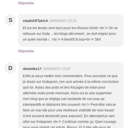
Répondre
S
stephARTalrich
16/09/2022 16:15
Et oui les temps sont durs pour les rêveurs hihiih <br /> On se
retrouve sur Insta ....les blogs décoivent , on doit migrer pour
un autre monde /...<br /> A bientôt là bas<br /> Stef
Répondre
D
dominike17
16/09/2022 15:50
Enfin je peux mettre mon commentaire. Pour ponctuer ce que
je disais sur Instagram, j'en suis arrivée à la même conclusion
que toi. Assez des pubs et des forçages de main pour
atteindre notre porte-monnaie. Alors oui je vais supprimer
mon blog que je néglige par lassitude de ces pop-up
intempestifs et déplacés très souvent.<br /> Peut-être vais-je
faire un vrai site pour une meilleure visibilité de mon travail
(c'est souvent demandé pour exposer). En attendant je vais
aller sur Instagram.<br /> Continue comme ça. Quel courage
pour avoir rédigé cet article. Bisous. Et à très vite pour de