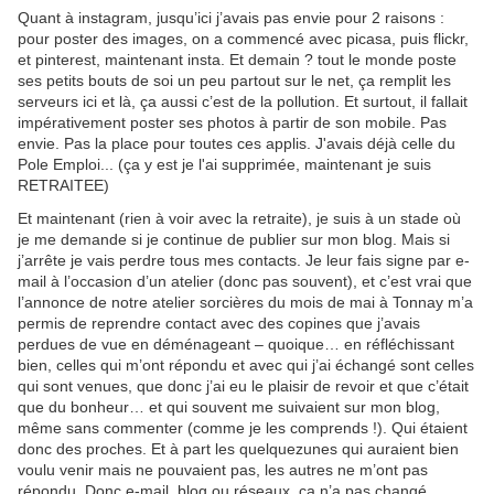
Quant à instagram, jusqu’ici j’avais pas envie pour 2 raisons :
pour poster des images, on a commencé avec picasa, puis flickr,
et pinterest, maintenant insta. Et demain ? tout le monde poste
ses petits bouts de soi un peu partout sur le net, ça remplit les
serveurs ici et là, ça aussi c’est de la pollution. Et surtout, il fallait
impérativement poster ses photos à partir de son mobile. Pas
envie. Pas la place pour toutes ces applis. J'avais déjà celle du
Pole Emploi... (ça y est je l'ai supprimée, maintenant je suis
RETRAITEE)
Et maintenant (rien à voir avec la retraite), je suis à un stade où
je me demande si je continue de publier sur mon blog. Mais si
j’arrête je vais perdre tous mes contacts. Je leur fais signe par e-
mail à l’occasion d’un atelier (donc pas souvent), et c’est vrai que
l’annonce de notre atelier sorcières du mois de mai à Tonnay m’a
permis de reprendre contact avec des copines que j’avais
perdues de vue en déménageant – quoique… en réfléchissant
bien, celles qui m’ont répondu et avec qui j’ai échangé sont celles
qui sont venues, que donc j’ai eu le plaisir de revoir et que c’était
que du bonheur… et qui souvent me suivaient sur mon blog,
même sans commenter (comme je les comprends !). Qui étaient
donc des proches. Et à part les quelquezunes qui auraient bien
voulu venir mais ne pouvaient pas, les autres ne m’ont pas
répondu. Donc e-mail, blog ou réseaux, ça n’a pas changé