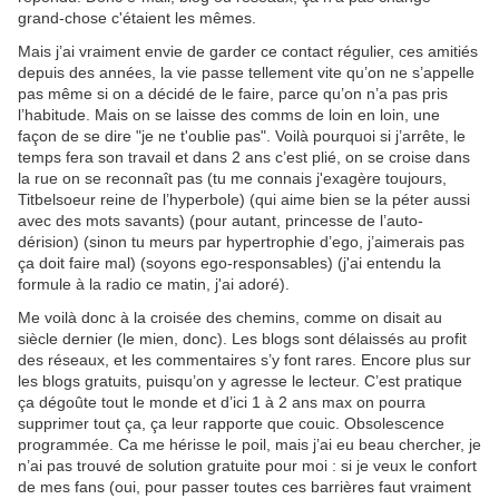
grand-chose c'étaient les mêmes.
Mais j’ai vraiment envie de garder ce contact régulier, ces amitiés
depuis des années, la vie passe tellement vite qu’on ne s’appelle
pas même si on a décidé de le faire, parce qu’on n’a pas pris
l’habitude. Mais on se laisse des comms de loin en loin, une
façon de se dire "je ne t'oublie pas". Voilà pourquoi si j’arrête, le
temps fera son travail et dans 2 ans c’est plié, on se croise dans
la rue on se reconnaît pas (tu me connais j'exagère toujours,
Titbelsoeur reine de l’hyperbole) (qui aime bien se la péter aussi
avec des mots savants) (pour autant, princesse de l’auto-
dérision) (sinon tu meurs par hypertrophie d’ego, j’aimerais pas
ça doit faire mal) (soyons ego-responsables) (j'ai entendu la
formule à la radio ce matin, j'ai adoré).
Me voilà donc à la croisée des chemins, comme on disait au
siècle dernier (le mien, donc). Les blogs sont délaissés au profit
des réseaux, et les commentaires s’y font rares. Encore plus sur
les blogs gratuits, puisqu’on y agresse le lecteur. C’est pratique
ça dégoûte tout le monde et d’ici 1 à 2 ans max on pourra
supprimer tout ça, ça leur rapporte que couic. Obsolescence
programmée. Ca me hérisse le poil, mais j’ai eu beau chercher, je
n’ai pas trouvé de solution gratuite pour moi : si je veux le confort
de mes fans (oui, pour passer toutes ces barrières faut vraiment