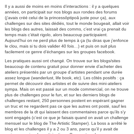
Il y a aussi de moins en moins d’interactions : il y a quelques
années, on participait sur nos blogs aux rondes des forums
(j’avais créé celui de la princessôptipoâ juste pour ça), aux
challenges sur des sites dédiés, tout le monde bougeait, allait voir
les blogs des autres, laissait des comms, c’est vrai ça prenait du
temps mais c’était rigolo, alors beaucoup participaient.
Aujourd’hui on ne perd plus de temps à ça (tu diras que j’enfonce
le clou, mais si tu dois valider 40 fois…) et puis on suit plus
facilement ce genre d’échanges sur les groupes facebook.
Les pratiques aussi ont changé. On trouve sur les blogs/sites
beaucoup de contenu gratuit pour donner envie d’acheter des
ateliers présentés par un groupe d’artistes pendant une durée
assez longue (wanderlust, life book, etc). Les côtés positifs : ça
permet de découvrir des artistes et de suivre des mini-ateliers
sympa. Mais on est passé sur un mode commercial, on ne trouve
plus de challenges pour le fun, et sur les derniers blogs de
challenges restant, 250 personnes postent en espérant gagner
un truc et ne regardent pas ce que les autres ont posté, sauf les
membres de la dt qui laissent des commentaires parce qu’ils s’y
sont engagés (c’est ce que je faisais quand on avait un challenge
mensuel sur le blog de The Artistic Stamper). La boss a arrêté le
blog et les challenges il y a 2 ou 3 ans, parce qu’il y avait de