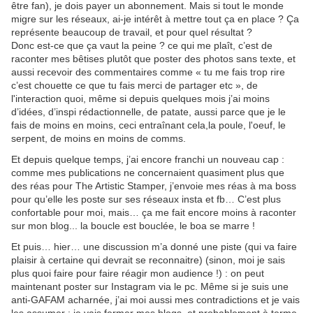
être fan), je dois payer un abonnement. Mais si tout le monde
migre sur les réseaux, ai-je intérêt à mettre tout ça en place ? Ça
représente beaucoup de travail, et pour quel résultat ?
Donc est-ce que ça vaut la peine ? ce qui me plaît, c’est de
raconter mes bêtises plutôt que poster des photos sans texte, et
aussi recevoir des commentaires comme « tu me fais trop rire
c’est chouette ce que tu fais merci de partager etc », de
l'interaction quoi, même si depuis quelques mois j’ai moins
d’idées, d’inspi rédactionnelle, de patate, aussi parce que je le
fais de moins en moins, ceci entraînant cela,la poule, l'oeuf, le
serpent, de moins en moins de comms.
Et depuis quelque temps, j’ai encore franchi un nouveau cap :
comme mes publications ne concernaient quasiment plus que
des réas pour The Artistic Stamper, j’envoie mes réas à ma boss
pour qu’elle les poste sur ses réseaux insta et fb… C’est plus
confortable pour moi, mais… ça me fait encore moins à raconter
sur mon blog... la boucle est bouclée, le boa se marre !
Et puis… hier… une discussion m’a donné une piste (qui va faire
plaisir à certaine qui devrait se reconnaitre) (sinon, moi je sais
plus quoi faire pour faire réagir mon audience !) : on peut
maintenant poster sur Instagram via le pc. Même si je suis une
anti-GAFAM acharnée, j’ai moi aussi mes contradictions et je vais